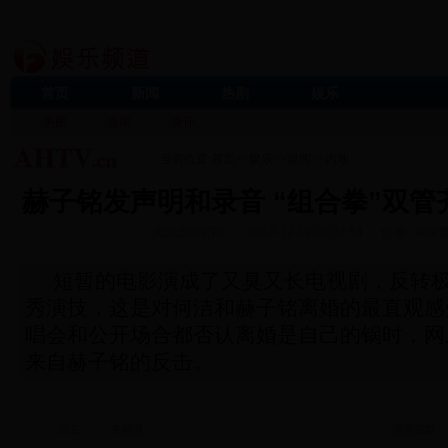
首页
新闻
热剧
娱乐
热图
娱闻
娱评
当前位置:
首页
>>
娱乐
>>
娱闻
>>
内地
赫子铭发声明和录音 “组合拳”双管
来源:360官网
2017-12-19 09:07:54
作者:
评论数
短暂的电影演成了又臭又长电视剧，反转
秀演技，这是对何洁和赫子铭离婚的最直观感
唱会和公开场合都否认离婚是自己的锅时，网
来自赫子铭的反击。