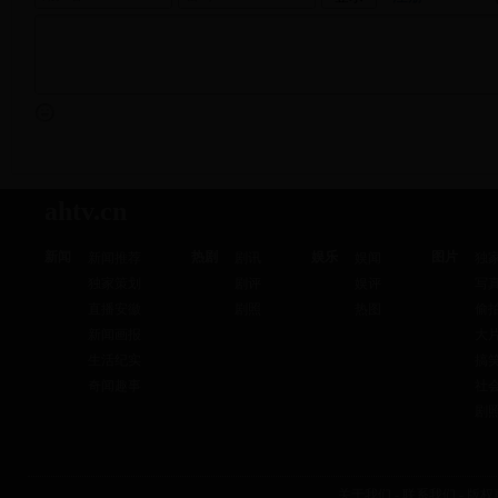
ahtv.cn
新闻
热剧
娱乐
图片
新闻推荐
剧讯
娱闻
独
独家策划
剧评
娱评
写
直播安徽
剧照
热图
偷
新闻画报
大
生活纪实
搞
奇闻趣事
社
剧
关于我们
-
联系我们
-
版权